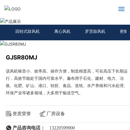
产品展示
网站首页
回转式鼓风机
离心风机
罗茨鼓风机
密集
关于我们
产品展示
GJSR80MJ
新闻动态
该风机噪音小、效率高、操作方便，制造精度高，可在高压下长期运
行，高效节能处于国内可靠水平。遍布用于石化、建材、电力、冶
炼、化肥、矿山、港口、轻纺、食品、造纸、水产养殖和污水处理、
服务支持
环保产业等诸多领域，大多用于输送空气。
联系我们
资质荣誉
厂房设备
产品咨询电话：
13220599900