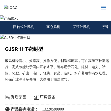
产品展示
网站首页
回转式鼓风机
离心风机
罗茨鼓风机
密集
关于我们
产品展示
GJSR-II-T密封型
新闻动态
该风机噪音小、效率高、操作方便，制造精度高，可在高压下长期运
行，高效节能处于国内可靠水平。遍布用于石化、建材、电力、冶
炼、化肥、矿山、港口、轻纺、食品、造纸、水产养殖和污水处理、
服务支持
环保产业等诸多领域，大多用于输送空气。
联系我们
资质荣誉
厂房设备
产品咨询电话：
13220599900